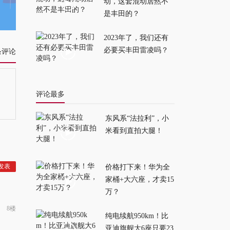
2026-01-16
动，这套混动居然不
是丰田的？
2023年了，我们还有
必要买丰田雷凌吗？
条评论
评论最多
东风系“法拉利”，小
米看到直拍大腿！
价格打下来！华为全
家桶+大六座，才卖15
万？
8楼
纯电续航950km！比
亚迪旗舰大6座只要23