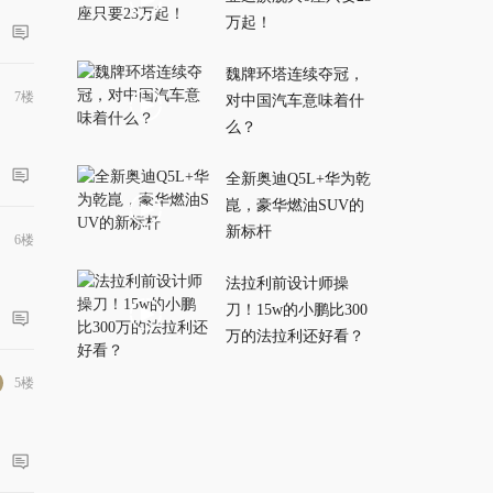
万起！
魏牌环塔连续夺冠，
7楼
对中国汽车意味着什
么？
全新奥迪Q5L+华为乾
崑，豪华燃油SUV的
新标杆
6楼
法拉利前设计师操
刀！15w的小鹏比300
万的法拉利还好看？
5楼