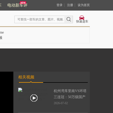
车
电动新车评
｜
｜
登录
注册
设为首页
快速选车
me
频
相关视频
杭州湾库里南VS环塔
三连冠：50万级国产
豪华，谁是天花板？
2026-07-02