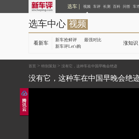
选车
视频
车评
长测
百科
问答
车
选车中心
视频
新车抢鲜评
最强对比
看新车
涨知识
新车评Let's购
>
>
首页
特别策划
没有它，这种车在中国早晚会绝迹
没有它，这种车在中国早晚会绝