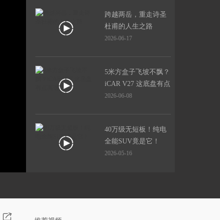
跨越两岳，重走诗圣
杜甫的人生之路
2026-06-17
5米方盒子飞坡不飘？
iCAR V27 这底盘有点
离谱了
2026-06-08
40万级无短板！纯电
全能SUV竟是它！
2026-05-16
离谱又专业！机器人
一家N口亲测，豪华
大六座SUV 谁最能
2026-04-20