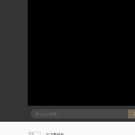
XCP曹硕家