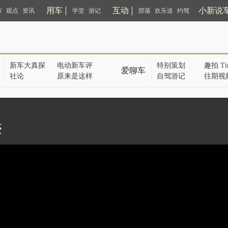
用车
互动
小新说
市
观点
资讯
学堂
游记
部落
欢乐送
约驾
新车大真探
电动新车评
特别策划
趣拍 Ti
爱聊车
社论
原来是这样
自驾游记
往期视
迹