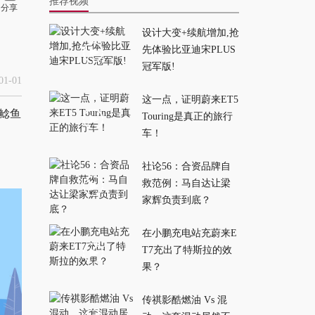
推荐视频
打？
分享
设计大变+续航增加,抢
零跑为何敢卖这么便
先体验比亚迪宋PLUS
宜？
冠军版!
2026-04-06
1-01
这一点，证明蔚来ET5
鲶鱼
Touring是真正的旅行
真·空间魔术师！零跑
车！
A10:我能装冰箱！绝
了！
2026-02-28
社论56：合资品牌自
救范例：马自达让梁
春运“BUG”解法：吃
家辉负责到底？
住在车上?挑战“最
在小鹏充电站充蔚来E
省”返乡可行性！
2026-02-13
T7充出了特斯拉的效
果？
我找到了让小鹏P7变
好看的方法！
传祺影酷燃油 Vs 混