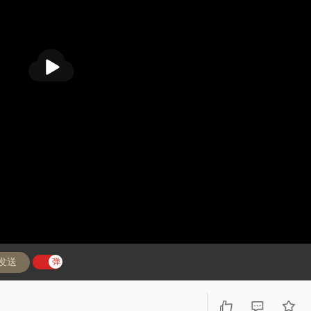
播
放
发送
弹
弹