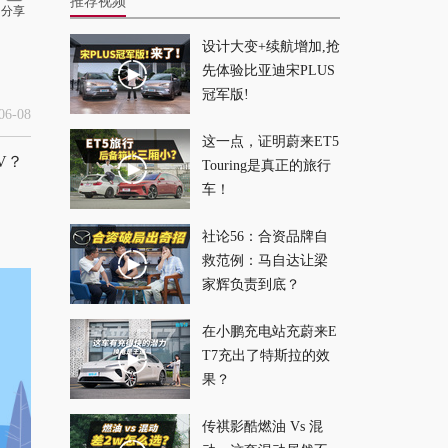
推荐视频
分享
设计大变+续航增加,抢
真·空间魔术师！零跑
先体验比亚迪宋PLUS
A10:我能装冰箱！绝
冠军版!
了！
2026-02-28
6-08
这一点，证明蔚来ET5
V？
Touring是真正的旅行
春运“BUG”解法：吃
车！
住在车上?挑战“最
省”返乡可行性！
2026-02-13
社论56：合资品牌自
救范例：马自达让梁
我找到了让小鹏P7变
家辉负责到底？
好看的方法！
在小鹏充电站充蔚来E
2026-01-16
T7充出了特斯拉的效
果？
没有它，这种车在中
国早晚会绝迹
传祺影酷燃油 Vs 混