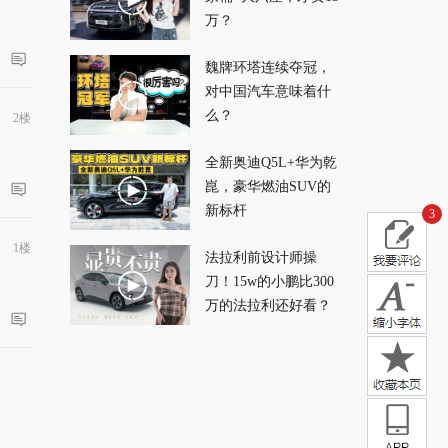
万？
魏牌环塔连续夺冠，
对中国汽车意味着什
么？
2楼
全新奥迪Q5L+华为乾
崑，豪华燃油SUV的
新标杆
3
1楼
法拉利前设计师操
刀！15w的小鹏比300
万的法拉利还好看？