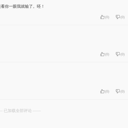
眼看你一眼我就输了。呸！
(
0
)
(
0
)
(
0
)
(
0
)
(
0
)
(
0
)
— 已加载全部评论 ——