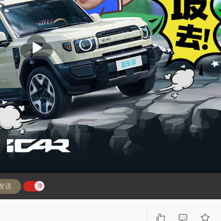
播
放
发送
弹
弹