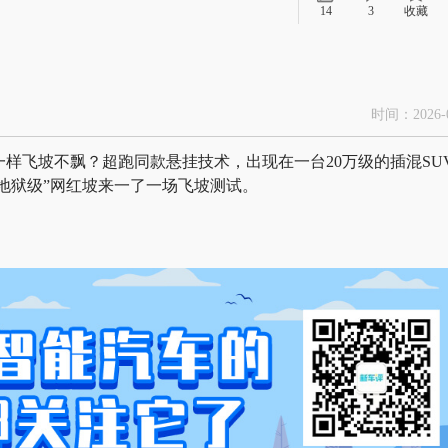
14
3
收藏
时间：2026-0
样飞坡不飘？超跑同款悬挂技术，出现在一台20万级的插混SU
了“地狱级”网红坡来一了一场飞坡测试。