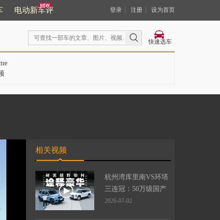
车
电动新车评
｜
｜
登录
注册
设为首页
快速选车
me
频
相关视频
杭州湾库里南VS环塔
三连冠：50万级国产
豪华，谁是天花板？
2026-07-02