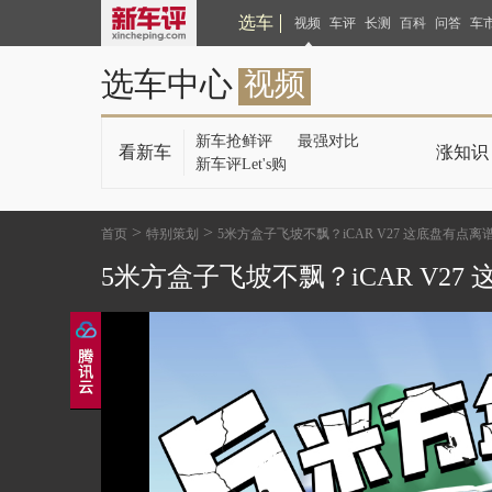
选车
视频
车评
长测
百科
问答
车
选车中心
视频
新车抢鲜评
最强对比
看新车
涨知识
新车评Let's购
>
>
首页
特别策划
5米方盒子飞坡不飘？iCAR V27 这底盘有点离
5米方盒子飞坡不飘？iCAR V27