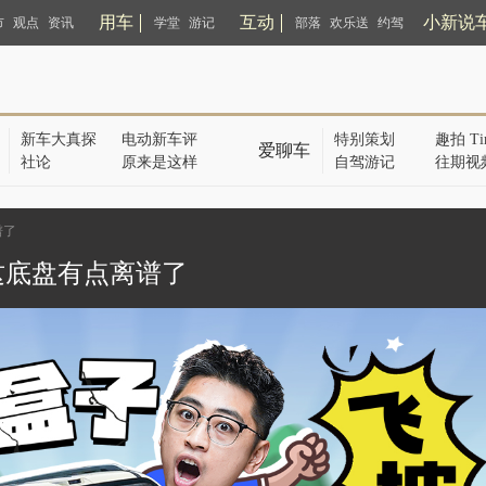
用车
互动
小新说
市
观点
资讯
学堂
游记
部落
欢乐送
约驾
新车大真探
电动新车评
特别策划
趣拍 Ti
爱聊车
社论
原来是这样
自驾游记
往期视
谱了
 这底盘有点离谱了