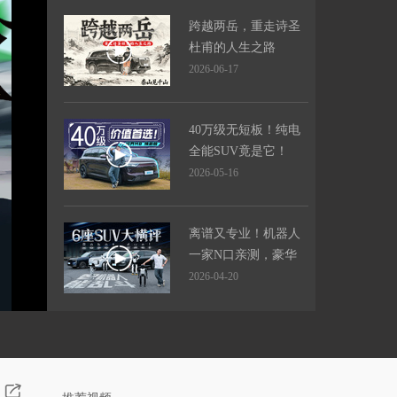
跨越两岳，重走诗圣
杜甫的人生之路
2026-06-17
40万级无短板！纯电
全能SUV竟是它！
2026-05-16
离谱又专业！机器人
一家N口亲测，豪华
大六座SUV 谁最能
2026-04-20
打？
零跑为何敢卖这么便
宜？
2026-04-06