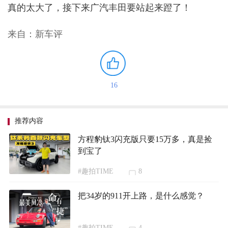
真的太大了，接下来广汽丰田要站起来蹬了！
来自：新车评
16
推荐内容
方程豹钛3闪充版只要15万多，真是捡
到宝了
#趣拍TIME
8
把34岁的911开上路，是什么感觉？
#趣拍TIME
4