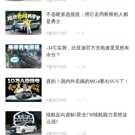
不选硬派选揽巡，用它走丙察察的人都
是勇士
#趣拍TIME
2
-34℃实测，比亚迪官方充电速度竟然有
水分？
#趣拍TIME
11
真的！国内外卖疯的MG4要出SUV了！
#趣拍TIME
7
续航反向虚标!星光730续航能力竟然这
么强?
#趣拍TIME
10