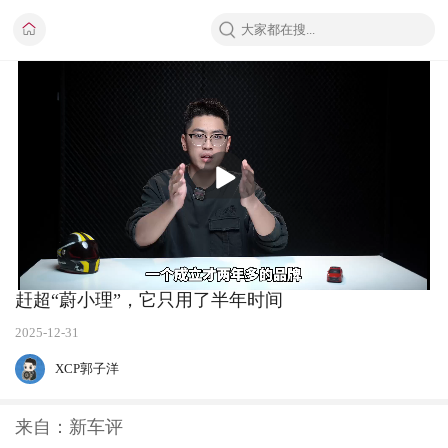
播
放
赶超“蔚小理”，它只用了半年时间
2025-12-31
XCP郭子洋
来自：新车评