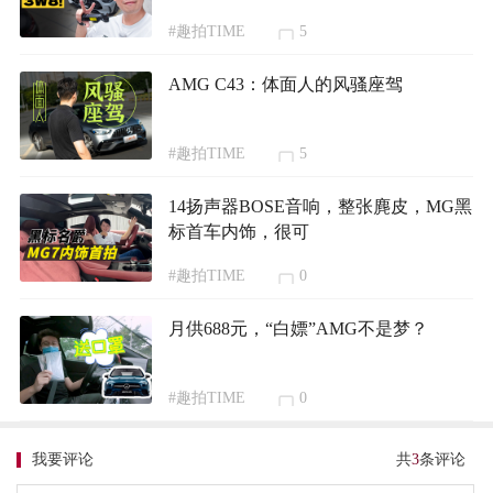
#趣拍TIME
5
AMG C43：体面人的风骚座驾
#趣拍TIME
5
14扬声器BOSE音响，整张麂皮，MG黑
标首车内饰，很可
#趣拍TIME
0
月供688元，“白嫖”AMG不是梦？
#趣拍TIME
0
我要评论
共
3
条评论