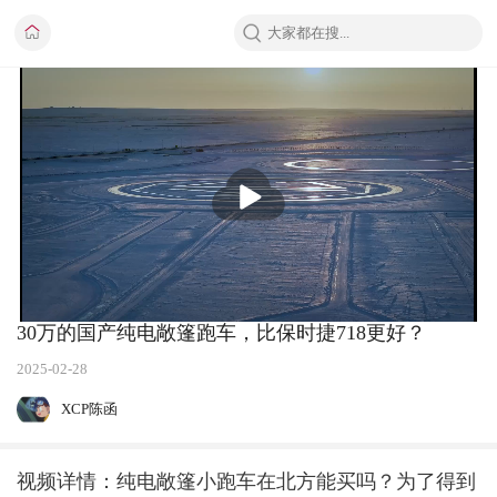
播
放
30万的国产纯电敞篷跑车，比保时捷718更好？
2025-02-28
XCP陈函
视频详情：纯电敞篷小跑车在北方能买吗？为了得到