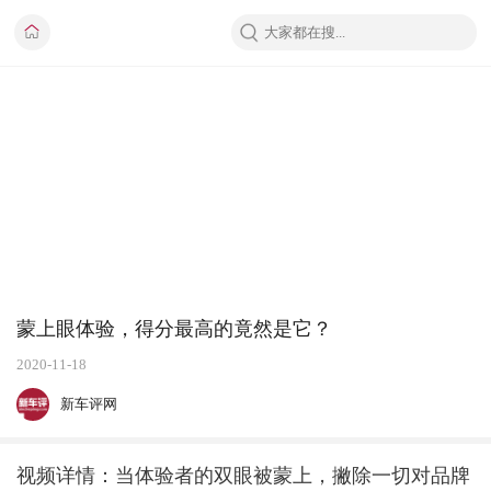
蒙上眼体验，得分最高的竟然是它？
2020-11-18
新车评网
视频详情：当体验者的双眼被蒙上，撇除一切对品牌