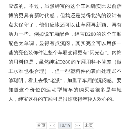
应该的。不过，虽然绅宝的这个车厢确实比以前萨
博的更具有新时代感，但我还是觉得北汽的设计有
点太保守了，他们应该还可以让车厢再新颖、再有
活力一些。例如说车厢配色，绅宝D280的这个车厢
配色太单调，显得有点沉闷，其实完全可以用多一
些的亮色装饰件让整个车厢变得更有“闪光点”。内饰
的用料也是，虽然绅宝D280的车厢用料不算差（做
工水准也很合理），但一些塑料件的表面处理却不
够聪明，看上去很“老派”，加重了车厢的沉闷感。要
知道这个价位的运动型轿车的购买者很多是年轻
人，绅宝这样的车厢可是很难获得年轻人欢心的。
首页
<<
10/19
>>
末页