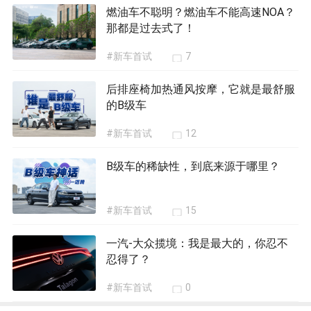
燃油车不聪明？燃油车不能高速NOA？
那都是过去式了！
#新车首试
7
后排座椅加热通风按摩，它就是最舒服
的B级车
#新车首试
12
B级车的稀缺性，到底来源于哪里？
#新车首试
15
一汽-大众揽境：我是最大的，你忍不
忍得了？
#新车首试
0