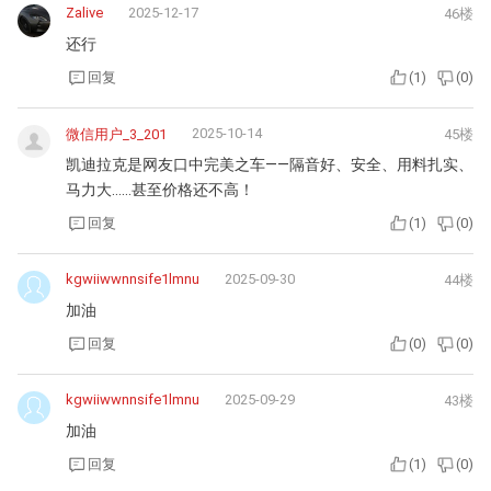
Zalive
2025-12-17
46楼
还行
回复
(
1
)
(
0
)
2025-10-14
微信用户_3_201
45楼
凯迪拉克是网友口中完美之车——隔音好、安全、用料扎实、
马力大……甚至价格还不高！
回复
(
1
)
(
0
)
kgwiiwwnnsife1lmnu
2025-09-30
44楼
加油
回复
(
0
)
(
0
)
kgwiiwwnnsife1lmnu
2025-09-29
43楼
加油
回复
(
1
)
(
0
)