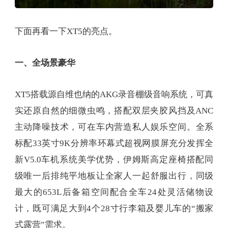
下面再看一下XT5的亮点。
一、全场景豪华
XT5搭载源自维也纳的AKG录音棚级音响系统，可真
实还原自然的细微虫鸣，搭配双层夹胶风挡及ANC
主动降噪技术，可在车内营造私人娱乐空间。全系
标配33英寸9K分辨率环幕式超视网膜屏充分发挥全
新V5.0车机系统美学优势，伊姆斯高定座椅搭配同
级唯一后排纯平地板让全家人一起舒服出行，同级
最大的653L后备箱空间配合全车24处灵活储物设
计，既可满足大到4个28寸行李箱及婴儿车的“搬家
式露营”需求。