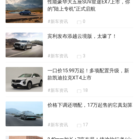
性能豪华大五座SUV星途EX7上市，你
的“陆上专机”正式启航
#新车资讯
0
宾利发布添越云境版，太壕了！
#新车资讯
3
一口价15.99万起！多项配置升级，新
款凯迪拉克XT4上市
#新车资讯
18
价格下调还增配，17万起售的它真划算
#新车资讯
17