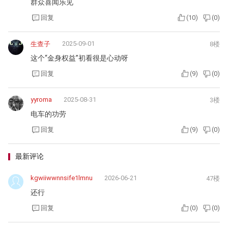
群众喜闻乐见
回复
(
10
)
(
0
)
2025-09-01
生查子
8楼
这个“金身权益”初看很是心动呀
回复
(
9
)
(
0
)
yyroma
2025-08-31
3楼
电车的功劳
回复
(
9
)
(
0
)
最新评论
kgwiiwwnnsife1lmnu
2026-06-21
47楼
还行
回复
(
0
)
(
0
)