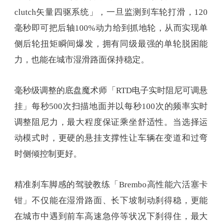
clutch矢量四驱系统」，一旦监测到车轮打滑，120
毫秒即可把后轴100%动力给到抓地轮，从而实现单
侧后轮扭矩瞬间爆发，拥有同级最强的单轮脱困能
力，也能在城市湿滑路面保持稳定。
毫秒级调整的底盘魔术师「RTD电子实时阻尼可调悬
挂」每秒500次扫描地面并以每秒100次的频率实时
调整阻尼力，最大程度保证乘坐舒适性。当选择运
动模式时，更硬的悬挂支撑性让车辆在变道和过弯
时侧倾控制更好。
精准刹车脚感的驾驶教练「Brembo高性能六活塞卡
钳」不仅能在湿滑路面、长下坡制动刹得稳，更能
在城市中遇到前车高速急停等状况下刹得住，最大