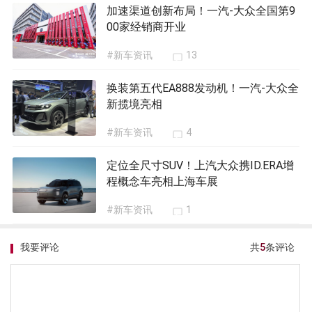
加速渠道创新布局！一汽-大众全国第9
00家经销商开业
#新车资讯
13
换装第五代EA888发动机！一汽-大众全
新揽境亮相
#新车资讯
4
定位全尺寸SUV！上汽大众携ID.ERA增
程概念车亮相上海车展
#新车资讯
1
我要评论
共
5
条评论