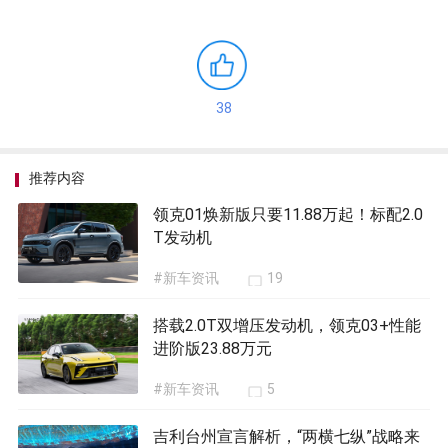
38
推荐内容
领克01焕新版只要11.88万起！标配2.0
T发动机
#新车资讯
19
搭载2.0T双增压发动机，领克03+性能
进阶版23.88万元
#新车资讯
5
吉利台州宣言解析，“两横七纵”战略来