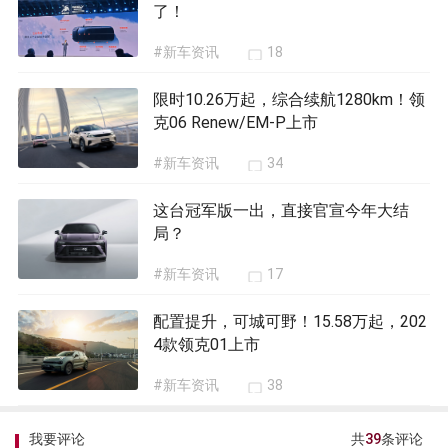
了！
#新车资讯
18
限时10.26万起，综合续航1280km！领
克06 Renew/EM-P上市
#新车资讯
34
这台冠军版一出，直接官宣今年大结
局？
#新车资讯
17
配置提升，可城可野！15.58万起，202
4款领克01上市
#新车资讯
38
我要评论
共
39
条评论