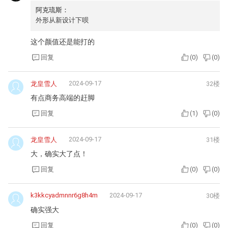
阿克琉斯：
外形从新设计下呗
这个颜值还是能打的
回复
(
0
)
(
0
)
2024-09-17
龙皇雪人
32楼
有点商务高端的赶脚
回复
(
1
)
(
0
)
2024-09-17
龙皇雪人
31楼
大，确实大了点！
回复
(
0
)
(
0
)
k3kkcyadmnnr6g8h4m
2024-09-17
30楼
确实强大
回复
(
0
)
(
0
)