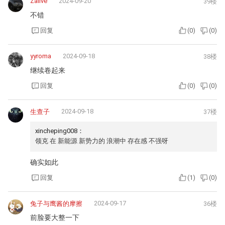
Zalive
2024-09-20
39楼
不错
回复
(
0
)
(
0
)
yyroma
2024-09-18
38楼
继续卷起来
回复
(
0
)
(
0
)
2024-09-18
生查子
37楼
xincheping008：
领克 在 新能源 新势力的 浪潮中 存在感 不强呀
确实如此
回复
(
1
)
(
0
)
2024-09-17
兔子与鹰酱的摩擦
36楼
前脸要大整一下