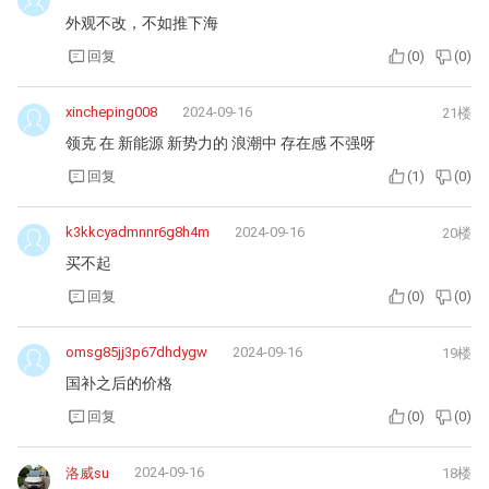
外观不改，不如推下海
回复
(
0
)
(
0
)
xincheping008
2024-09-16
21楼
领克 在 新能源 新势力的 浪潮中 存在感 不强呀
回复
(
1
)
(
0
)
k3kkcyadmnnr6g8h4m
2024-09-16
20楼
买不起
回复
(
0
)
(
0
)
omsg85jj3p67dhdygw
2024-09-16
19楼
国补之后的价格
回复
(
0
)
(
0
)
2024-09-16
洛威su
18楼