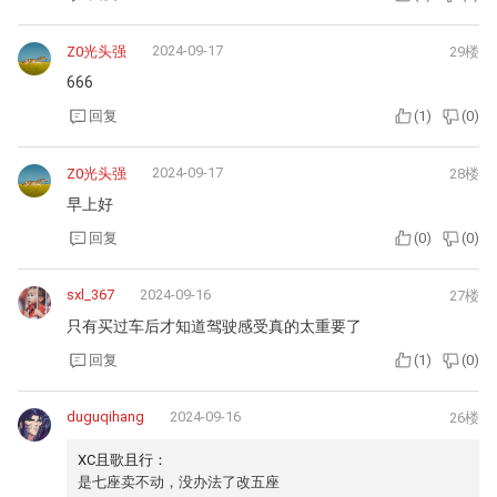
2024-09-17
Z0光头强
29楼
666
回复
(
1
)
(
0
)
2024-09-17
Z0光头强
28楼
早上好
回复
(
0
)
(
0
)
sxl_367
2024-09-16
27楼
只有买过车后才知道驾驶感受真的太重要了
回复
(
1
)
(
0
)
duguqihang
2024-09-16
26楼
XC且歌且行：
是七座卖不动，没办法了改五座