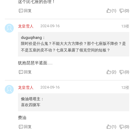
这个比七座的合理！
回复
(
1
)
(
0
)
2024-09-16
龙皇雪人
13楼
duguqihang：
限时价是什么鬼？不能大大方方降价？那个七座版不降价？是
不是五座的卖不动？七座又暴露了领克空间的短板？
犹抱琵琶半遮面……
回复
(
2
)
(
0
)
2024-09-16
龙皇雪人
12楼
偷油塔塔主：
喜欢四驱车
费油
回复
(
1
)
(
0
)