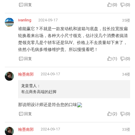
回复
(
0
)
(
0
)
ivanling
2024-09-17
35楼
谁能赢它？不就是一款发动机和波箱与底盘，拉长拉宽按扁
轮换着来出场，各种大小尺寸领克，估计没几个消费者搞清
楚领克零几是个轿车还是SUV。价格上不去质量却下来了，
依然小毛病多维修维护贵。所以慢慢看吧！
回复
(
1
)
(
0
)
2024-09-17
翰墨南郭
34楼
龙皇雪人：
有点商务高端的赶脚
那说明设计师还是符合您的口味
回复
(
2
)
(
0
)
2024-09-17
翰墨南郭
33楼