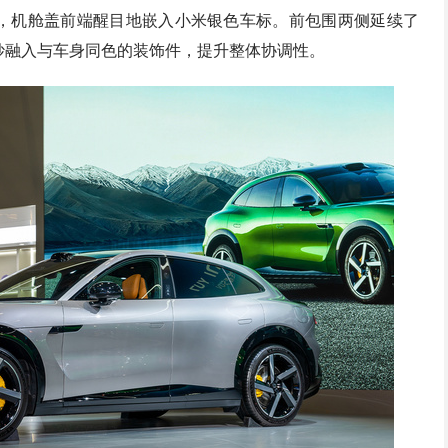
型，机舱盖前端醒目地嵌入小米银色车标。前包围两侧延续了
妙融入与车身同色的装饰件，提升整体协调性。