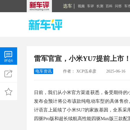
选车
视频
车评
长测
百科
问答
车
雷军官宣，小米YU7提前上市！
评论6
电车资讯
作者：
XCP伍卓彦
2025-06-16
日前，我们从小米官方渠道获悉，备受期待的小
发布会预计将公布该款纯电动车型的具体售价
计语言上延续了小米SU7的家族基因，全系采
四驱Pro版和超长续航高性能四驱Max版三款配