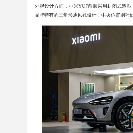
外观设计方面，小米YU7前脸采用封闭式造
品牌特有的三角形通风孔设计，中央位置则巧