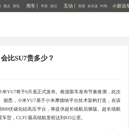
用车
互动
小新说
市
观点
资讯
学堂
游记
部落
欢乐送
约驾
会比SU7贵多少？
米YU7将于6月底正式发布。根据新车发布节奏推测，此次
。据悉，小米YU7基于小米摩德纳平台技术架构打造，在设
用800伏碳化硅高压平台，将提供超长续航后驱版、超长续航
置车型，CLTC最高续航里程达到835公里。