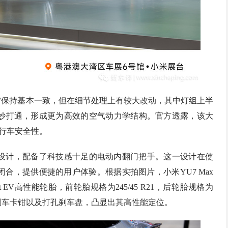
U7保持基本一致，但在细节处理上有较大改动，其中灯组上半
妙打通，形成更为高效的空气动力学结构。官方透露，该大
间行车安全性。
式设计，配备了科技感十足的电动内翻门把手。这一设计在使
合，提供便捷的用户体验。根据实拍图片，小米YU7 Max
rt EV高性能轮胎，前轮胎规格为245/45 R21，后轮胎规格为
o四活塞刹车卡钳以及打孔刹车盘，凸显出其高性能定位。