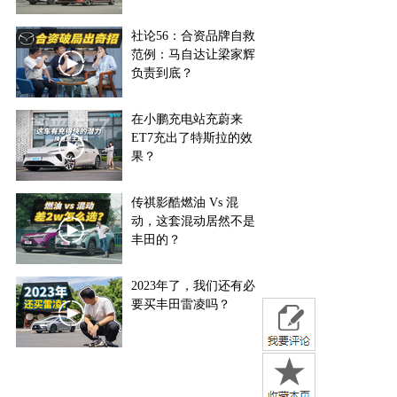
社论56：合资品牌自救
范例：马自达让梁家辉
负责到底？
在小鹏充电站充蔚来
ET7充出了特斯拉的效
果？
传祺影酷燃油 Vs 混
动，这套混动居然不是
丰田的？
2023年了，我们还有必
要买丰田雷凌吗？