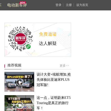
车
电动新车评
｜
｜
登录
注册
设为首页
免费邀请
达人解疑
推荐视频
更多>>
设计大变+续航增加,抢
先体验比亚迪宋PLUS
冠军版!
这一点，证明蔚来ET5
Touring是真正的旅行
车！