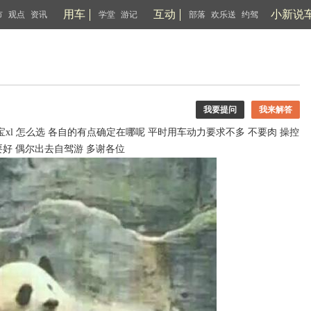
用车
互动
小新说
市
观点
资讯
学堂
游记
部落
欢乐送
约驾
我要提问
我来解答
锐宝xl 怎么选 各自的有点确定在哪呢 平时用车动力要求不多 不要肉 操控
要好 偶尔出去自驾游 多谢各位