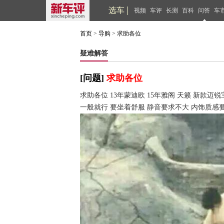
选车
视频
车评
长测
百科
问答
车
首页
>
导购
>
求助各位
疑难解答
[问题]
求助各位
求助各位 13年蒙迪欧 15年雅阁 天籁 新款迈
一般就行 要坐着舒服 静音要求不大 内饰质感