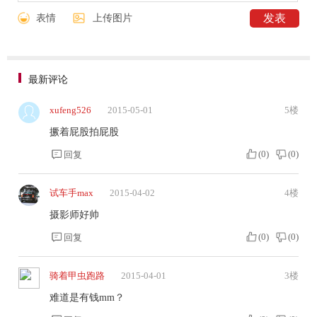
表情
上传图片
最新评论
xufeng526
2015-05-01
5楼
撅着屁股拍屁股
(
0
)
(
0
)
回复
试车手max
2015-04-02
4楼
摄影师好帅
(
0
)
(
0
)
回复
骑着甲虫跑路
2015-04-01
3楼
难道是有钱mm？