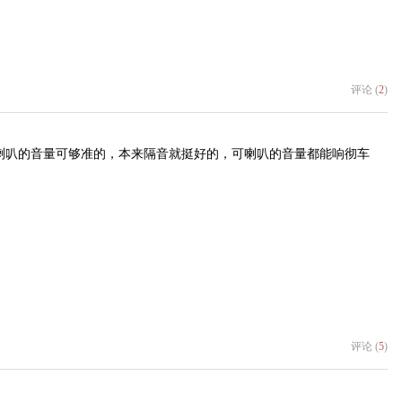
评论 (
2
)
喇叭的音量可够准的，本来隔音就挺好的，可喇叭的音量都能响彻车
评论 (
5
)