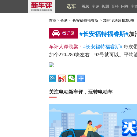
选车
视频
车评
长测
百科
问答
车
首页
>
长测
>
长安福特福睿斯
>
加油没法超越300块
#长安福特福睿斯#
加
车评人谭劲棠：
#长安福特福睿斯#
每次带
加个270-280块左右，92号就可以。平
关注电动新车评，玩转电动车