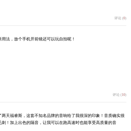
评论 (
0
)
新用法，放个手机开前镜还可以玩自拍呢！
评论 (
10
)
了两天福睿斯，这套不知名品牌的音响给了我很深的印象！音质确实很
毛刺！加上出色的隔音，让我可以在跑高速时也能享受高质量的音