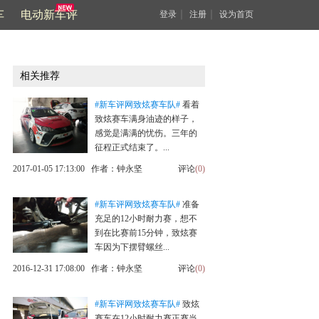
车
电动新车评
｜
｜
登录
注册
设为首页
相关推荐
#新车评网致炫赛车队#
看着
致炫赛车满身油迹的样子，
感觉是满满的忧伤。三年的
征程正式结束了。...
2017-01-05 17:13:00 作者：钟永坚
评论
(0)
#新车评网致炫赛车队#
准备
充足的12小时耐力赛，想不
到在比赛前15分钟，致炫赛
车因为下摆臂螺丝...
2016-12-31 17:08:00 作者：钟永坚
评论
(0)
#新车评网致炫赛车队#
致炫
赛车在12小时耐力赛正赛当