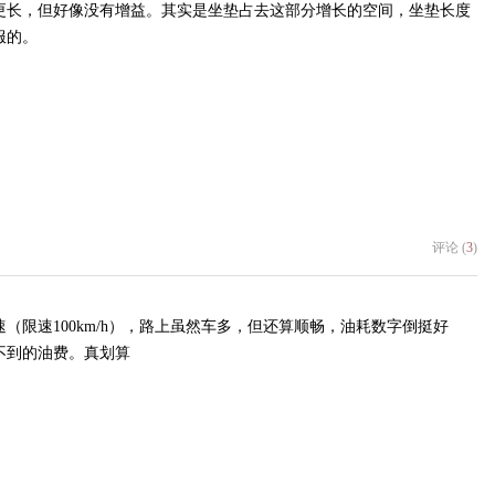
更长，但好像没有增益。其实是坐垫占去这部分增长的空间，坐垫长度
服的。
评论 (
3
)
（限速100km/h），路上虽然车多，但还算顺畅，油耗数字倒挺好
0元不到的油费。真划算