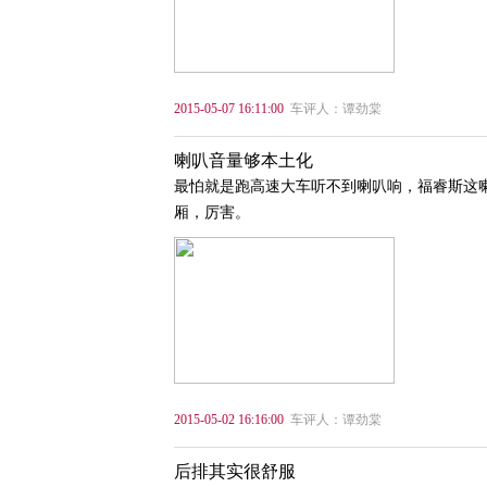
2015-05-07 16:11:00
车评人：谭劲棠
喇叭音量够本土化
最怕就是跑高速大车听不到喇叭响，福睿斯这
厢，厉害。
2015-05-02 16:16:00
车评人：谭劲棠
后排其实很舒服