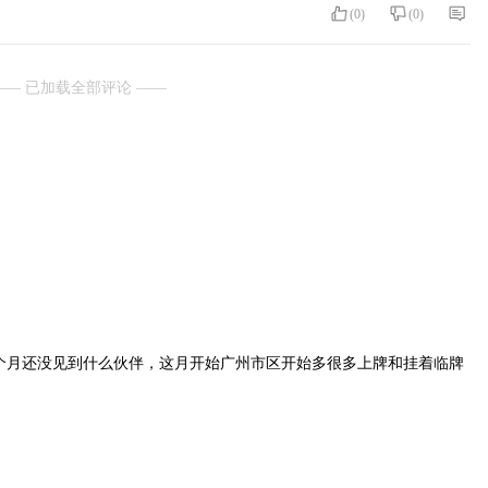
(
0
)
(
0
)
—— 已加载全部评论 ——
个月还没见到什么伙伴，这月开始广州市区开始多很多上牌和挂着临牌