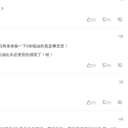
吗？
(
0
)
(
0
)
6楼
后再来体验一下6块钱油价真是爽歪歪！
石油比水还便宜的感觉了！哈！
(
0
)
(
0
)
5楼
(
0
)
(
0
)
4楼