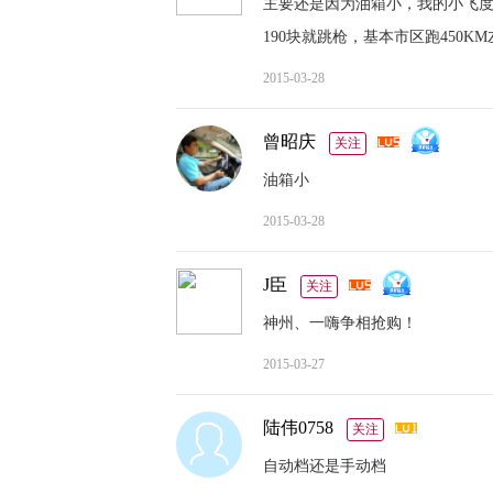
主要还是因为油箱小，我的小飞度以
190块就跳枪，基本市区跑450KM左
2015-03-28
曾昭庆
关注
油箱小
2015-03-28
J臣
关注
神州、一嗨争相抢购！
2015-03-27
陆伟0758
关注
自动档还是手动档