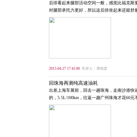
后排看起来腿部活动空间一般，感觉比福克斯
对腿部承托力更好，所以这后排坐起来还挺舒
2015-04-27 17:42:00
车评人：谭劲棠
回珠海再测纯高速油耗
出差上海车展前，回去一趟珠海，走南沙港快速
的，5.5L/100km，往返一趟广州珠海才花6