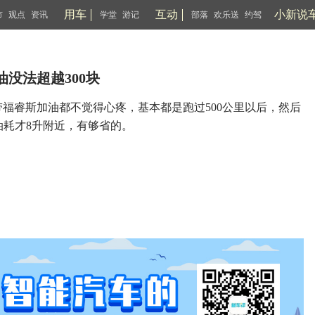
用车
互动
小新说
市
观点
资讯
学堂
游记
部落
欢乐送
约驾
油没法超越300块
福睿斯加油都不觉得心疼，基本都是跑过500公里以后，然后
均油耗才8升附近，有够省的。