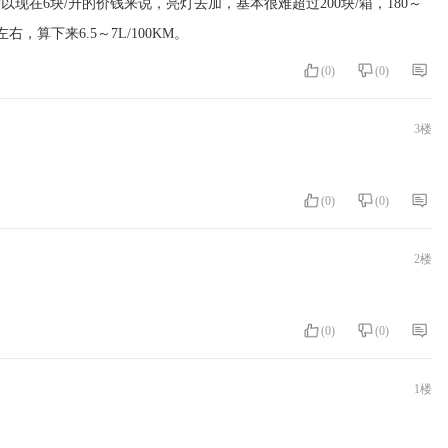
现在6块/升的价钱来说，亮灯去加，基本很难超过200块/箱，180～
右，算下来6.5～7L/100KM。
(
0
)
(
0
)
3楼
(
0
)
(
0
)
2楼
(
0
)
(
0
)
1楼