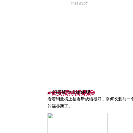
2015-03-27
月销量终于开始体现
#长安福特福睿斯#
看着销量榜上福睿斯成绩很好，奈何长测前一
的福睿斯了。