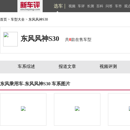
选车
视频
车评
长测
百科
问答
车市
观
首页
>
车型大全
>
东风风神S30
东风风神S30
共
0
款在售车型
车系综述
报道文章
视频评测
东风乘用车-东风风神S30 车系图片