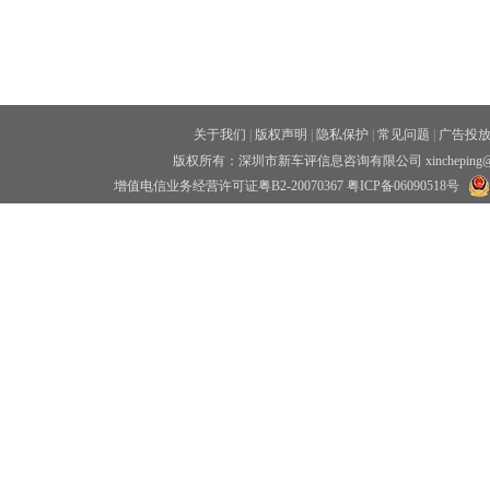
关于我们
|
版权声明
|
隐私保护
|
常见问题
|
广告投
版权所有：深圳市新车评信息咨询有限公司 xincheping
增值电信业务经营许可证粤B2-20070367
粤ICP备06090518号