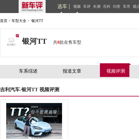
选车
视频
车评
长测
百科
问答
车市
观
首页
>
车型大全
>
银河TT
银河TT
共
0
款在售车型
车系综述
报道文章
视频评测
吉利汽车-银河TT 视频评测