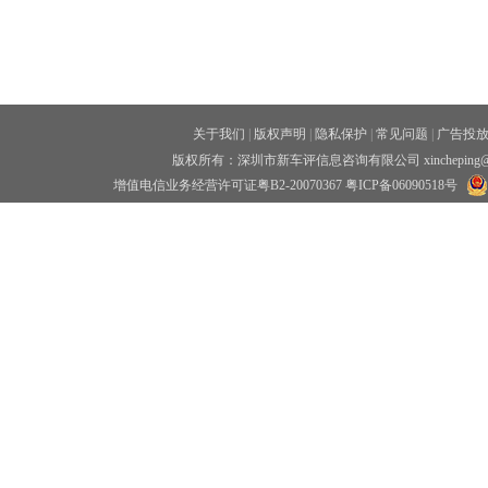
关于我们
|
版权声明
|
隐私保护
|
常见问题
|
广告投
版权所有：深圳市新车评信息咨询有限公司 xincheping
增值电信业务经营许可证粤B2-20070367
粤ICP备06090518号