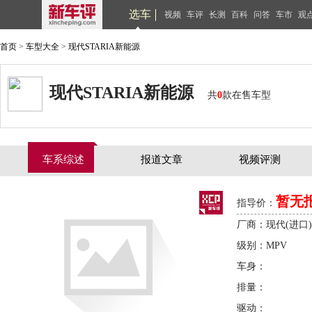
选车
视频
车评
长测
百科
问答
车市
观
首页
>
车型大全
>
现代STARIA新能源
现代STARIA新能源
共
0
款在售车型
车系综述
报道文章
视频评测
暂无
指导价：
厂商：现代(进口)
级别：MPV
车身：
排量：
驱动：