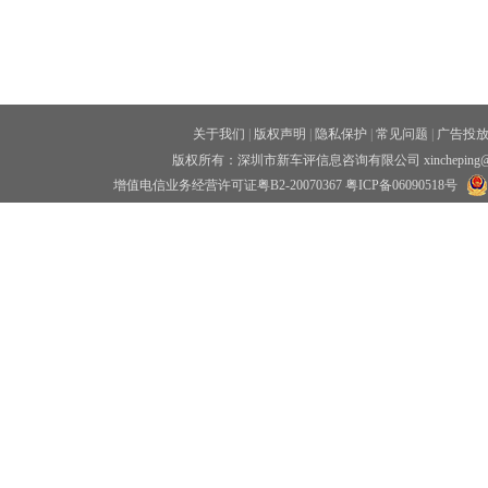
关于我们
|
版权声明
|
隐私保护
|
常见问题
|
广告投
版权所有：深圳市新车评信息咨询有限公司 xincheping
增值电信业务经营许可证粤B2-20070367
粤ICP备06090518号