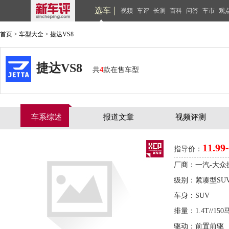
选车
视频
车评
长测
百科
问答
车市
观
首页
>
车型大全
>
捷达VS8
捷达VS8
共
4
款在售车型
车系综述
报道文章
视频评测
11.99
指导价：
厂商：一汽-大众
级别：紧凑型SU
车身：SUV
排量：1.4T//150
驱动：前置前驱