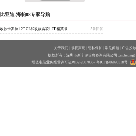
比亚迪-海豹08专家导购
改款卡罗拉1.2T GL和改款雷凌1.2T 精英版
5条回答
关于我们
|
版权声明
|
隐私保护
|
常见问题
|
广告投
版权所有：深圳市新车评信息咨询有限公司 xincheping
增值电信业务经营许可证粤B2-20070367
粤ICP备06090518号