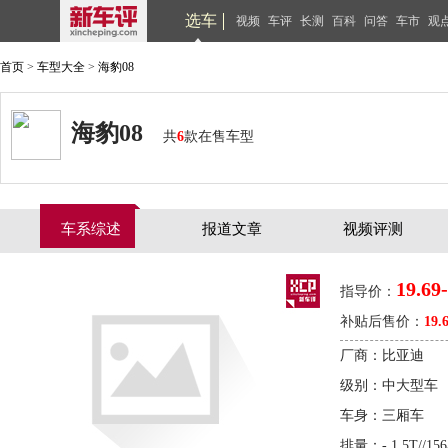
选车
视频
车评
长测
百科
问答
车市
观
首页
>
车型大全
>
海豹08
海豹08
共
6
款在售车型
车系综述
报道文章
视频评测
19.69
指导价：
补贴后售价：
19.
厂商：比亚迪
级别：中大型车
车身：三厢车
排量：- 1.5T//1