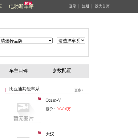
车
电动新车评
｜
｜
登录
注册
设为首页
车主口碑
参数配置
比亚迪其他车系
更多>
Ocean-V
报价：
0.0-0.0万
大汉