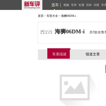
选车
视频
车评
长测
百科
问答
车
首页
>
车型大全
>
海狮06DM-i
海狮06DM-i
共
7
款在售
车系综述
报道文章