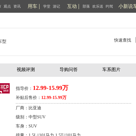
用车
互动
小新说
市
观点
资讯
学堂
游记
部落
欢乐送
约驾
快速查找
车型
视频评测
导购问答
车系图片
12.99-15.99万
指导价：
补贴后售价：
12.99-15.99万
厂商：比亚迪
级别：中型SUV
车身：SUV
排量：1.5L//101马力 1.5T//101马力