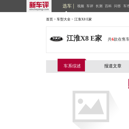
选车
视频
车评
长测
百科
问答
车
首页
>
车型大全
>
江淮X8 E家
江淮X8 E家
共
6
款在售
车系综述
报道文章