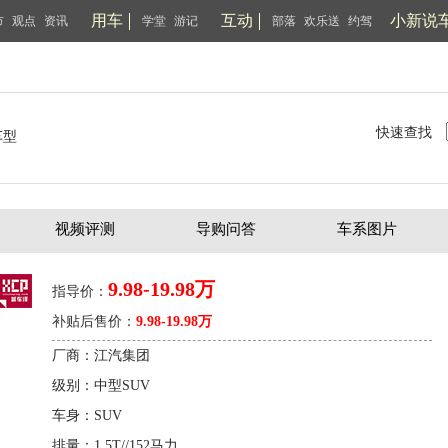
用车
互动
小新说
市
观点
资讯
学堂
游记
部落
欢乐送
约驾
快速查找
车型
视频评测
导购问答
车系图片
9.98-19.98万
指导价：
补贴后售价：
9.98-19.98万
厂商：江汽集团
级别：中型SUV
车身：SUV
排量：1.5T//152马力