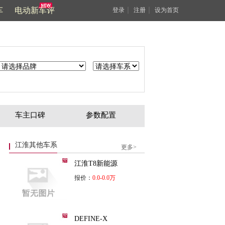
车
电动新车评
｜
｜
登录
注册
设为首页
车主口碑
参数配置
江淮其他车系
更多>
江淮T8新能源
报价：
0.0-0.0万
DEFINE-X