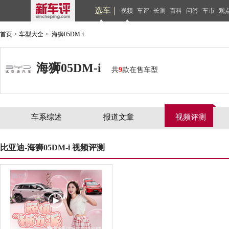
选车
视频
车评
长测
百科
问答
车市
观
首页
>
车型大全
>
海狮05DM-i
海狮05DM-i
共
9
款在售车型
车系综述
报道文章
视频评测
比亚迪-海狮05DM-i 视频评测