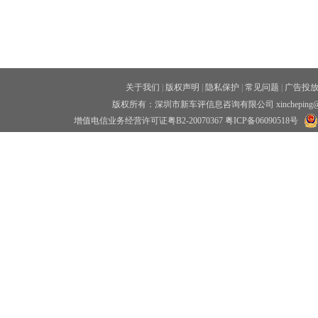
关于我们
|
版权声明
|
隐私保护
|
常见问题
|
广告投
版权所有：深圳市新车评信息咨询有限公司 xincheping
增值电信业务经营许可证粤B2-20070367
粤ICP备06090518号