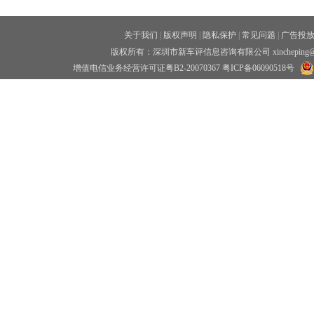
关于我们
|
版权声明
|
隐私保护
|
常见问题
|
广告投
版权所有：深圳市新车评信息咨询有限公司 xincheping
增值电信业务经营许可证粤B2-20070367
粤ICP备06090518号