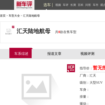
选车
视频
车评
长测
百科
问答
车市
观
首页
>
车型大全
>
汇天陆地航母
汇天陆地航母
共
0
款在售车型
车系综述
报道文章
视频评测
暂无
指导价：
厂商：汇天
级别：大型SUV
车身：
排量：
驱动：