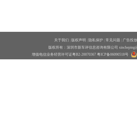
关于我们
|
版权声明
|
隐私保护
|
常见问题
|
广告投
版权所有：深圳市新车评信息咨询有限公司 xincheping
增值电信业务经营许可证粤B2-20070367
粤ICP备06090518号