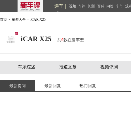
选车
视频
车评
长测
百科
问答
车市
观
首页
>
车型大全
>
iCAR X25
iCAR X25
共
0
款在售车型
车系综述
报道文章
视频评测
最新提问
最新回复
热门回复