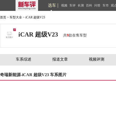
选车
视频
车评
长测
百科
问答
车市
观
首页
>
车型大全
>
iCAR 超级V23
iCAR 超级V23
共
9
款在售车型
车系综述
报道文章
视频评测
奇瑞新能源-iCAR 超级V23 车系图片