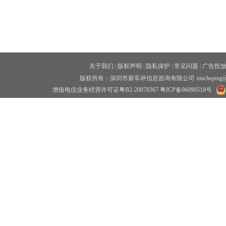
关于我们
|
版权声明
|
隐私保护
|
常见问题
|
广告投
版权所有：深圳市新车评信息咨询有限公司 xincheping
增值电信业务经营许可证粤B2-20070367
粤ICP备06090518号