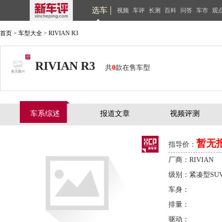
选车
视频
车评
长测
百科
问答
车市
观
首页
>
车型大全
>
RIVIAN R3
RIVIAN R3
共
0
款在售车型
车系综述
报道文章
视频评测
暂无
指导价：
厂商：RIVIAN
级别：紧凑型SU
车身：
排量：
驱动：