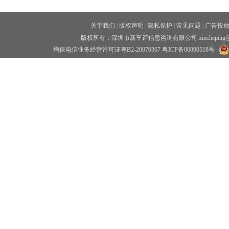
关于我们
|
版权声明
|
隐私保护
|
常见问题
|
广告投
版权所有：深圳市新车评信息咨询有限公司 xincheping
增值电信业务经营许可证粤B2-20070367
粤ICP备06090518号