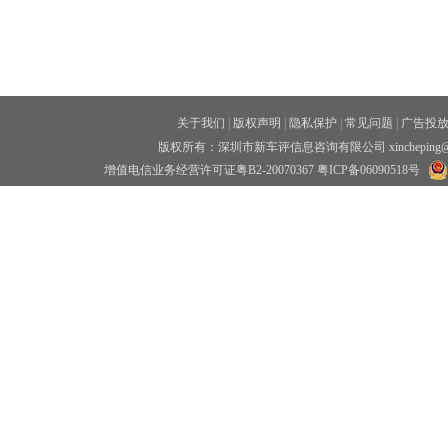
关于我们
|
版权声明
|
隐私保护
|
常见问题
|
广告投
版权所有：深圳市新车评信息咨询有限公司 xincheping
增值电信业务经营许可证粤B2-20070367
粤ICP备06090518号