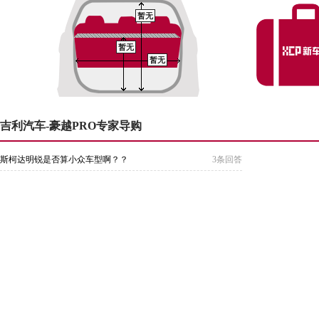
暂无
暂无
暂无
吉利汽车-豪越PRO专家导购
斯柯达明锐是否算小众车型啊？？
3条回答