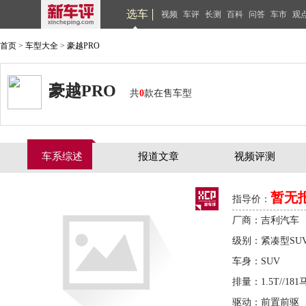
选车
视频
车评
长测
百科
问答
车市
观
首页
>
车型大全
>
豪越PRO
豪越PRO
共
0
款在售车型
车系综述
报道文章
视频评测
暂无
指导价：
厂商：吉利汽车
级别：紧凑型SU
车身：SUV
排量：1.5T//181
驱动：前置前驱