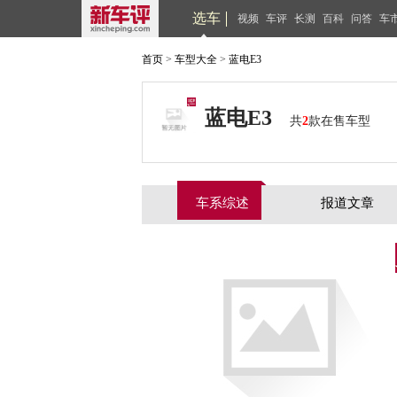
选车
视频
车评
长测
百科
问答
车
首页
>
车型大全
>
蓝电E3
蓝电E3
共
2
款在售车型
车系综述
报道文章