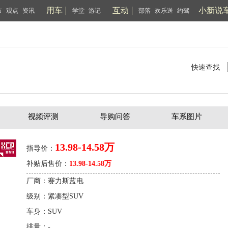
用车
互动
小新说
市
观点
资讯
学堂
游记
部落
欢乐送
约驾
快速查找
视频评测
导购问答
车系图片
13.98-14.58万
指导价：
补贴后售价：
13.98-14.58万
厂商：赛力斯蓝电
级别：紧凑型SUV
车身：SUV
排量：-