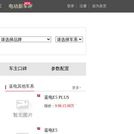
车
电动新车评
｜
｜
登录
注册
设为首页
车主口碑
参数配置
蓝电其他车系
更多>
蓝电E5 PLUS
报价：
9.98-15.98万
蓝电E5