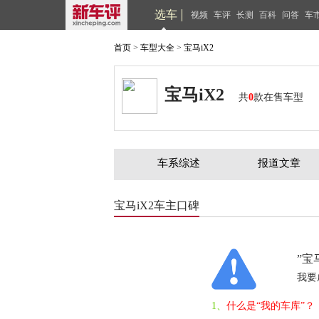
选车
视频
车评
长测
百科
问答
车
首页
>
车型大全
>
宝马iX2
宝马iX2
共
0
款在售车型
车系综述
报道文章
宝马iX2车主口碑
”宝
我要
1、
什么是“我的车库”？