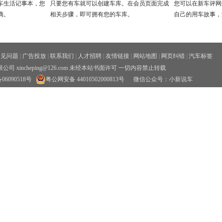
车生活记事本，您
只要您有车就可以创建车库。在会员页面完成
您可以在新车评网
滴。
相关步骤，即可拥有您的车库。
自己的用车故事，
常见问题
|
广告投放
|
联系我们
|
人才招聘
|
友情链接
|
网站地图
|
网页纠错
|
汽车标签
xincheping@126.com 未经本站书面许可 一切内容禁止转载
06090518号
粤公网安备 44010502000813号
微信公众号：小新说车