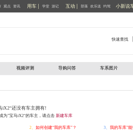
用车
互动
小新说
市
观点
资讯
学堂
游记
部落
欢乐送
约驾
快速查找
视频评测
导购问答
车系图片
马iX2“还没有车主拥有!
成为”宝马iX2“的车主，请点击
新建车库
2、
如何创建“我的车库”？
3、
我的车库”