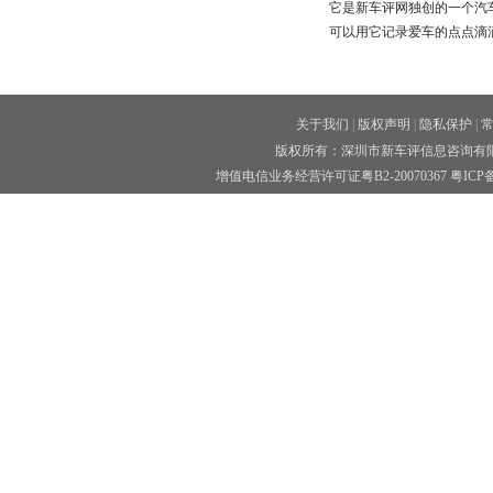
它是新车评网独创的一个汽
可以用它记录爱车的点点滴
关于我们
|
版权声明
|
隐私保护
|
版权所有：深圳市新车评信息咨询有限公司 
增值电信业务经营许可证粤B2-20070367
粤ICP备