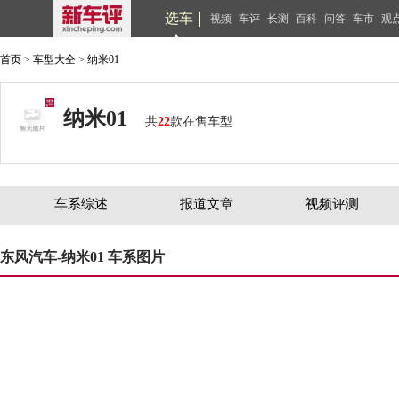
选车
视频
车评
长测
百科
问答
车市
观
首页
>
车型大全
>
纳米01
纳米01
共
22
款在售车型
车系综述
报道文章
视频评测
东风汽车-纳米01 车系图片