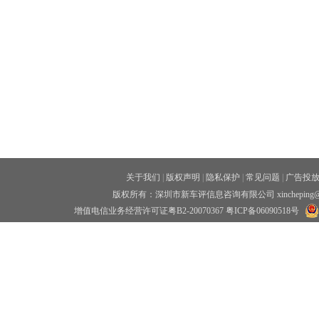
关于我们
|
版权声明
|
隐私保护
|
常见问题
|
广告投
版权所有：深圳市新车评信息咨询有限公司 xincheping
增值电信业务经营许可证粤B2-20070367
粤ICP备06090518号