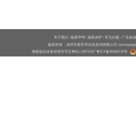
关于我们
|
版权声明
|
隐私保护
|
常见问题
|
广告投
版权所有：深圳市新车评信息咨询有限公司 xincheping
增值电信业务经营许可证粤B2-20070367
粤ICP备06090518号