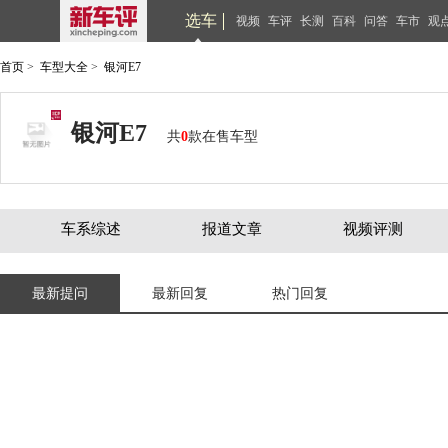
选车
视频
车评
长测
百科
问答
车市
观
首页
>
车型大全
>
银河E7
银河E7
共
0
款在售车型
车系综述
报道文章
视频评测
最新提问
最新回复
热门回复