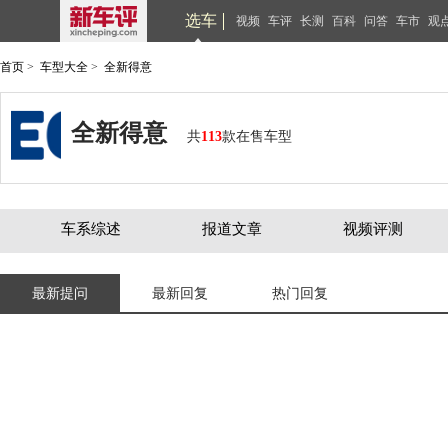
选车
视频
车评
长测
百科
问答
车市
观
首页
>
车型大全
>
全新得意
全新得意
共
113
款在售车型
车系综述
报道文章
视频评测
最新提问
最新回复
热门回复