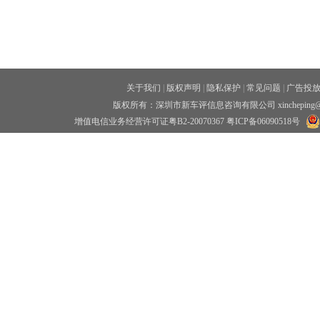
关于我们
|
版权声明
|
隐私保护
|
常见问题
|
广告投
版权所有：深圳市新车评信息咨询有限公司 xincheping
增值电信业务经营许可证粤B2-20070367
粤ICP备06090518号