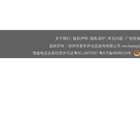
关于我们
|
版权声明
|
隐私保护
|
常见问题
|
广告投
版权所有：深圳市新车评信息咨询有限公司 xincheping
增值电信业务经营许可证粤B2-20070367
粤ICP备06090518号