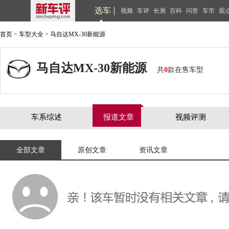
选车
视频
车评
长测
百科
问答
车市
观
首页
>
车型大全
>
马自达MX-30新能源
马自达MX-30新能源
共
0
款在售车型
车系综述
报道文章
视频评测
全部文章
原创文章
资讯文章