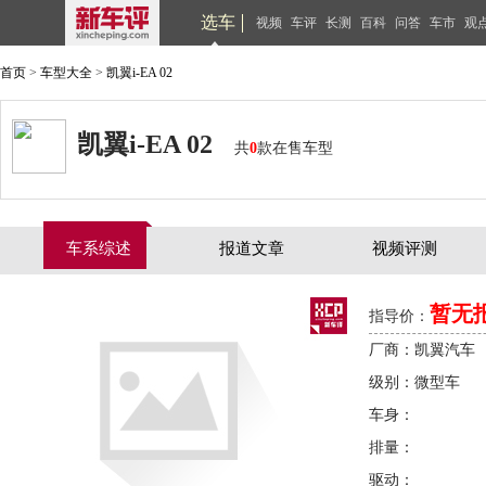
选车
视频
车评
长测
百科
问答
车市
观
首页
>
车型大全
>
凯翼i-EA 02
凯翼i-EA 02
共
0
款在售车型
车系综述
报道文章
视频评测
暂无
指导价：
厂商：凯翼汽车
级别：微型车
车身：
排量：
驱动：