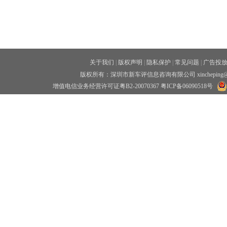
关于我们
|
版权声明
|
隐私保护
|
常见问题
|
广告投
版权所有：深圳市新车评信息咨询有限公司 xincheping
增值电信业务经营许可证粤B2-20070367
粤ICP备06090518号