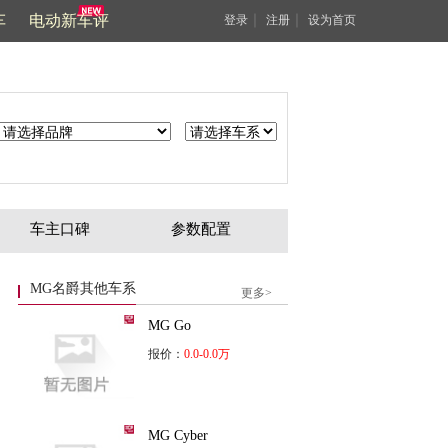
车
电动新车评
｜
｜
登录
注册
设为首页
车主口碑
参数配置
MG名爵其他车系
更多>
MG Go
报价：
0.0-0.0万
MG Cyber