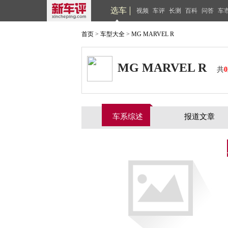
选车
视频
车评
长测
百科
问答
车
首页
>
车型大全
>
MG MARVEL R
MG MARVEL R
共
0
车系综述
报道文章