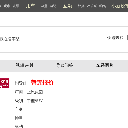
用车
互动
小新说
市
观点
资讯
学堂
游记
部落
欢乐送
约驾
快速查找
款在售车型
视频评测
导购问答
车系图片
暂无报价
指导价：
厂商：上汽集团
级别：中型SUV
车身：
排量：
驱动：