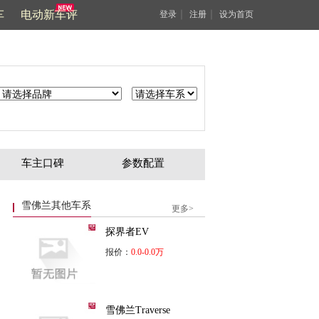
车
电动新车评
｜
｜
登录
注册
设为首页
车主口碑
参数配置
雪佛兰其他车系
更多>
探界者EV
报价：
0.0-0.0万
雪佛兰Traverse