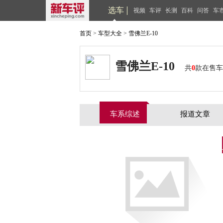
选车
视频
车评
长测
百科
问答
车
首页
>
车型大全
>
雪佛兰E-10
雪佛兰E-10
共
0
款在售车
车系综述
报道文章