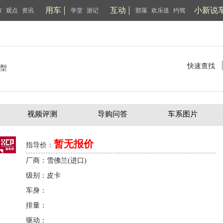
用车
互动
小新说
市
观点
资讯
学堂
游记
部落
欢乐送
约驾
快速查找
型
视频评测
导购问答
车系图片
暂无报价
指导价：
厂商：雪佛兰(进口)
级别：皮卡
车身：
排量：
驱动：