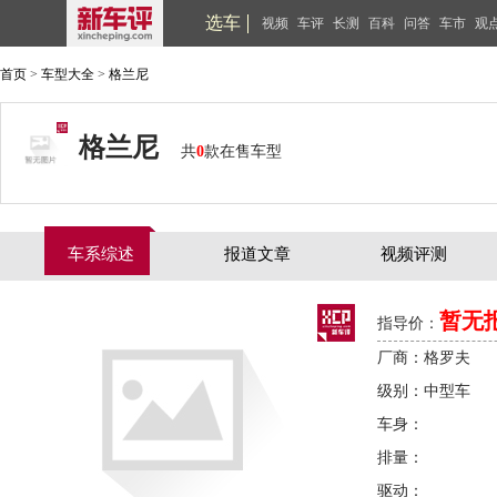
选车
视频
车评
长测
百科
问答
车市
观
首页
>
车型大全
>
格兰尼
格兰尼
共
0
款在售车型
车系综述
报道文章
视频评测
暂无
指导价：
厂商：格罗夫
级别：中型车
车身：
排量：
驱动：