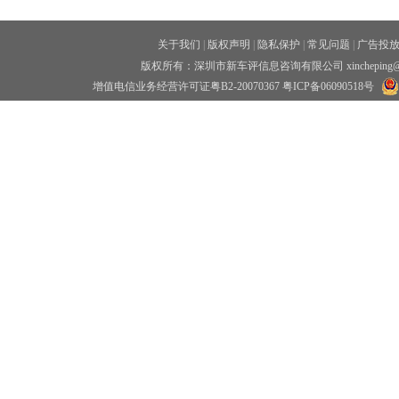
关于我们
|
版权声明
|
隐私保护
|
常见问题
|
广告投
版权所有：深圳市新车评信息咨询有限公司 xincheping
增值电信业务经营许可证粤B2-20070367
粤ICP备06090518号