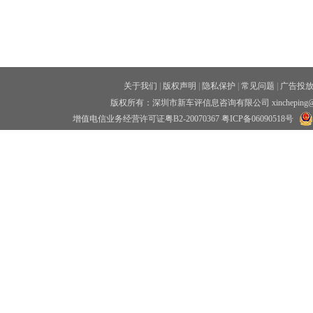
关于我们
|
版权声明
|
隐私保护
|
常见问题
|
广告投
版权所有：深圳市新车评信息咨询有限公司 xincheping
增值电信业务经营许可证粤B2-20070367
粤ICP备06090518号