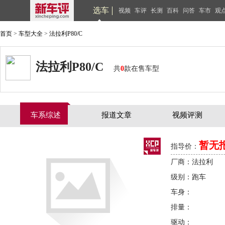
选车
视频
车评
长测
百科
问答
车市
观
首页
>
车型大全
>
法拉利P80/C
法拉利P80/C
共
0
款在售车型
车系综述
报道文章
视频评测
暂无
指导价：
厂商：法拉利
级别：跑车
车身：
排量：
驱动：