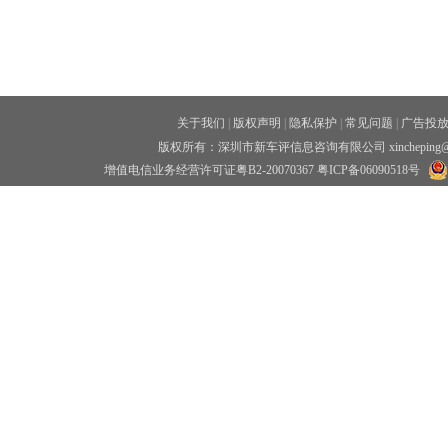
关于我们
|
版权声明
|
隐私保护
|
常见问题
|
广告投
版权所有：深圳市新车评信息咨询有限公司 xincheping
增值电信业务经营许可证粤B2-20070367
粤ICP备06090518号