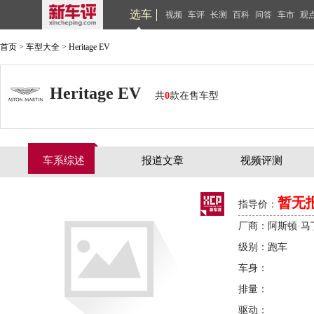
选车
视频
车评
长测
百科
问答
车市
观
首页
>
车型大全
>
Heritage EV
Heritage EV
共
0
款在售车型
车系综述
报道文章
视频评测
暂无
指导价：
厂商：阿斯顿·马
级别：跑车
车身：
排量：
驱动：