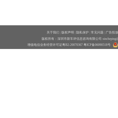
关于我们
|
版权声明
|
隐私保护
|
常见问题
|
广告投
版权所有：深圳市新车评信息咨询有限公司 xincheping
增值电信业务经营许可证粤B2-20070367
粤ICP备06090518号