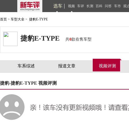
选车
视频
车评
长测
百科
问答
车市
观
首页
>
车型大全
>
捷豹E-TYPE
捷豹E-TYPE
共
0
款在售车型
车系综述
报道文章
视频评测
捷豹-捷豹E-TYPE 视频评测