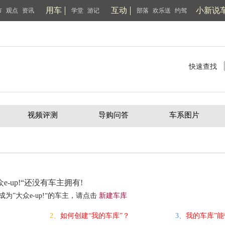
用车
互动
小新说
市
观点
资讯
学堂
游记
部落
欢乐送
约驾
快速查找
视频评测
导购问答
车系图片
众e-up!“还没有车主拥有!
成为”大众e-up!“的车主，请点击
新建车库
2、
如何创建“我的车库”？
3、
我的车库”