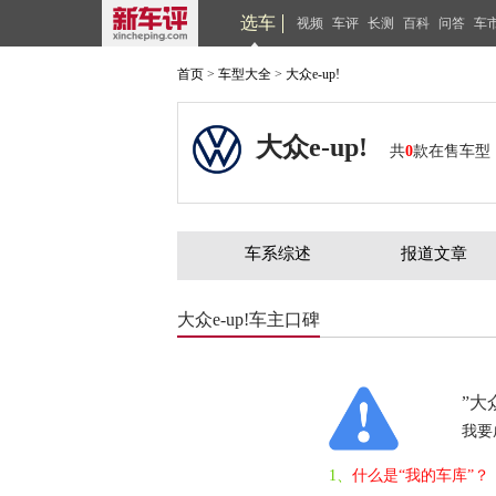
选车
视频
车评
长测
百科
问答
车
首页
>
车型大全
>
大众e-up!
大众e-up!
共
0
款在售车型
车系综述
报道文章
大众e-up!车主口碑
”大
我要
1、
什么是“我的车库”？