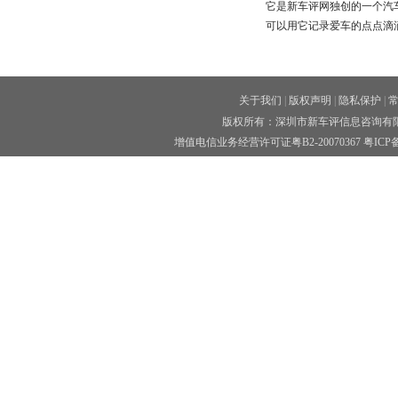
它是新车评网独创的一个汽
可以用它记录爱车的点点滴
关于我们
|
版权声明
|
隐私保护
|
版权所有：深圳市新车评信息咨询有限公司 
增值电信业务经营许可证粤B2-20070367
粤ICP备