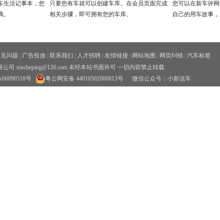
车生活记事本，您
只要您有车就可以创建车库。在会员页面完成
您可以在新车评网
滴。
相关步骤，即可拥有您的车库。
自己的用车故事，
常见问题
|
广告投放
|
联系我们
|
人才招聘
|
友情链接
|
网站地图
|
网页纠错
|
汽车标签
xincheping@126.com 未经本站书面许可 一切内容禁止转载
06090518号
粤公网安备 44010502000813号
微信公众号：小新说车