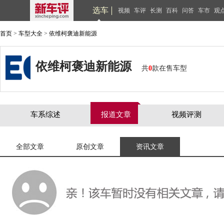
选车
视频
车评
长测
百科
问答
车市
观
首页
>
车型大全
>
依维柯褒迪新能源
依维柯褒迪新能源
共
0
款在售车型
车系综述
报道文章
视频评测
全部文章
原创文章
资讯文章