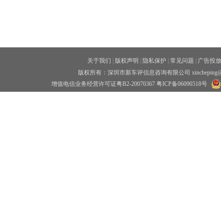
关于我们
|
版权声明
|
隐私保护
|
常见问题
|
广告投
版权所有：深圳市新车评信息咨询有限公司 xincheping
增值电信业务经营许可证粤B2-20070367
粤ICP备06090518号