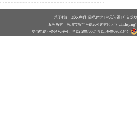
关于我们
|
版权声明
|
隐私保护
|
常见问题
|
广告投
版权所有：深圳市新车评信息咨询有限公司 xincheping
增值电信业务经营许可证粤B2-20070367
粤ICP备06090518号