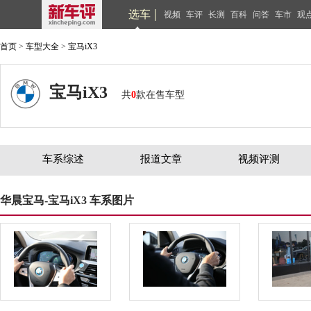
选车
视频
车评
长测
百科
问答
车市
观
首页
>
车型大全
>
宝马iX3
宝马iX3
共
0
款在售车型
车系综述
报道文章
视频评测
华晨宝马-宝马iX3 车系图片