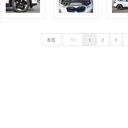
首页
<<
1
2
3