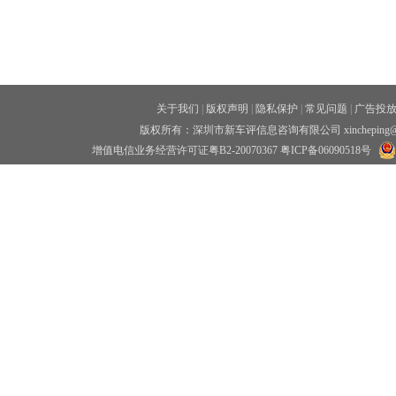
关于我们
|
版权声明
|
隐私保护
|
常见问题
|
广告投
版权所有：深圳市新车评信息咨询有限公司 xincheping
增值电信业务经营许可证粤B2-20070367
粤ICP备06090518号