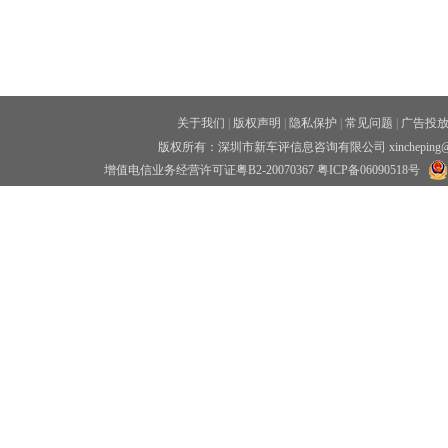
关于我们
|
版权声明
|
隐私保护
|
常见问题
|
广告投
版权所有：深圳市新车评信息咨询有限公司 xincheping
增值电信业务经营许可证粤B2-20070367
粤ICP备06090518号