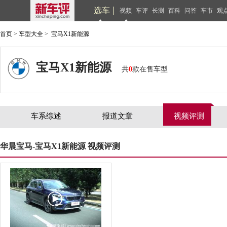
选车
视频
车评
长测
百科
问答
车市
观
首页
>
车型大全
>
宝马X1新能源
宝马X1新能源
共
0
款在售车型
车系综述
报道文章
视频评测
华晨宝马-宝马X1新能源 视频评测