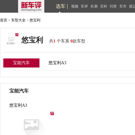
选车
视频
车评
长测
百科
问答
车市
观
首页
>
车型大全
>
悠宝利
悠宝利
共
1
个车系
0
款车型
宝能汽车
悠宝利A3
宝能汽车
悠宝利A3