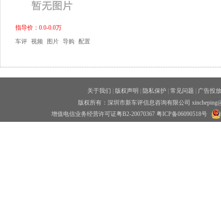
指导价：0.0-0.0万
车评
视频
图片
导购
配置
关于我们
|
版权声明
|
隐私保护
|
常见问题
|
广告投
版权所有：深圳市新车评信息咨询有限公司 xincheping
增值电信业务经营许可证粤B2-20070367
粤ICP备06090518号