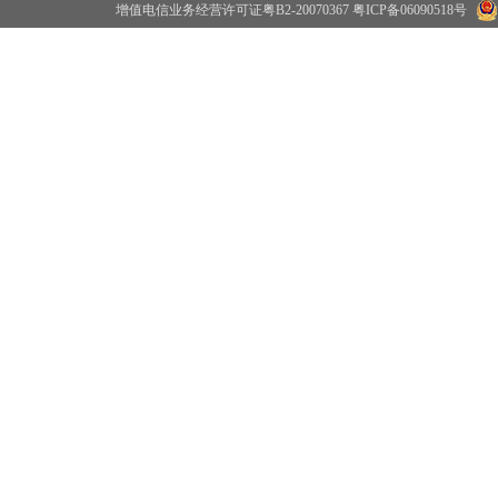
增值电信业务经营许可证粤B2-20070367
粤ICP备06090518号