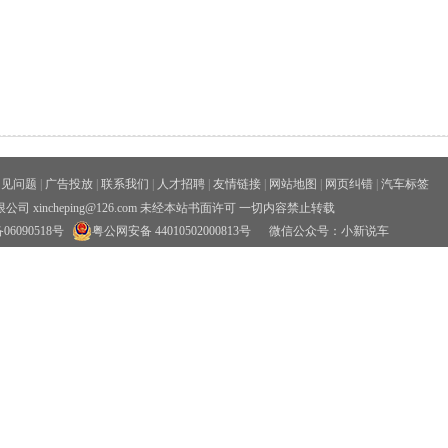
常见问题
|
广告投放
|
联系我们
|
人才招聘
|
友情链接
|
网站地图
|
网页纠错
|
汽车标签
xincheping@126.com 未经本站书面许可 一切内容禁止转载
06090518号
粤公网安备 44010502000813号
微信公众号：小新说车