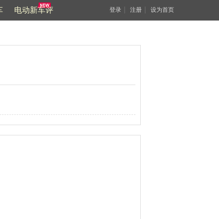
车
电动新车评
｜
｜
登录
注册
设为首页