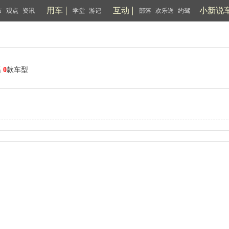
用车
互动
小新说
市
观点
资讯
学堂
游记
部落
欢乐送
约驾
系
0
款车型