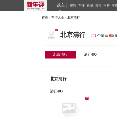
选车
视频
车评
长测
百科
问答
车
首页
>
车型大全
>
北京清行
北京清行
共
1
个车系
0
款
北京清行
清行400
北京清行
清行400