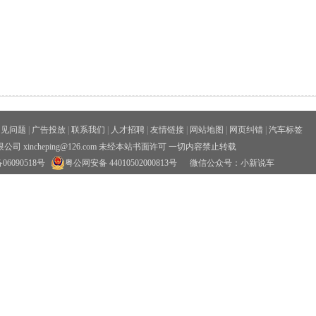
常见问题
|
广告投放
|
联系我们
|
人才招聘
|
友情链接
|
网站地图
|
网页纠错
|
汽车标签
xincheping@126.com 未经本站书面许可 一切内容禁止转载
06090518号
粤公网安备 44010502000813号
微信公众号：小新说车