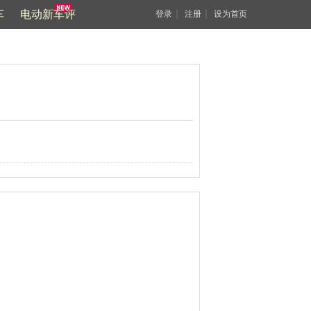
车
电动新车评
｜
｜
登录
注册
设为首页