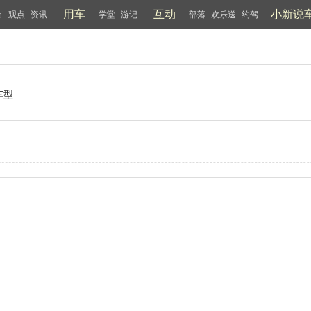
用车
互动
小新说
市
观点
资讯
学堂
游记
部落
欢乐送
约驾
车型